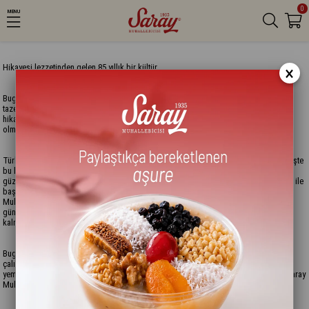
0
MENU
Hikayesi lezzetinden gelen 85 yıllık bir kültür...
×
Bugün İstanbul’da uzun sürecek bir güne Saray Muhallebicisi’nin eşsiz bal kaymağı,
taze ekmeği, sıcacık çayı veya nefis böreğiyle başlayan binlerce İstanbullu, bu
hikayenin tatlı sırrını çok iyi biliyor. Ve bu tatlı sırrın ardında, tarihin ilk muhallebicisi
olmanın tatlı heyecanı var.
Türkiye’nin en değerli markaları arasında yer alan Saray Muhallebicisi’nin hikayesi, işte
bu heyecanla, hedefi ‘Beyoğlu’nda zarif hanımefendi ve beyefendilere tatlıların en
güzelini yedirmek’ olan Hüseyin Topbaş’ın 1935’te Kasımpaşa’da açtığı muhallebici ile
başladı. Bundan 14 yıl sonra, 1949 yılında bu hedef gerçeğe döndü ve Saray
Muhallebicisi zamanın gözde alışveriş ve eğlence merkezi Beyoğlu’nda, insanların
günün her saatinde gidip, sohbet ederek bir şeyler yiyebilecekleri, İstanbul’un gizli
kalmış lezzetlerini tadabilecekleri ayrıcalıklı bir yer olmayı başardı.
Bugün tadını İstanbul’dan alan 100’ün üzerinde özel lezzetler ve 21 şubesi, 1400
çalışanı ile daha da büyüyen hikaye, bir klasiğe dönüşmüş durumda. ‘Biz zevkle
yemeyeceğimiz bir tatlıyı, asla misafirlerimize sunmayız’ prensibiyle hareket eden Saray
Muhallebicisi, geleneklerini, geleceğe taşımaya büyük bir keyifle devam ediyor.