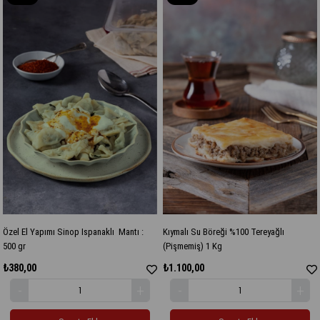
Ürün
Ürün
Özel El Yapımı Sinop Ispanaklı Mantı :
Kıymalı Su Böreği %100 Tereyağlı
500 gr
(Pişmemiş) 1 Kg
₺380,00
₺1.100,00