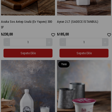
Acuka Sos Antep Usulü (Ev Yapımı) 300
Ayran 2 LT (SADECE İSTANBUL)
gr
₺230,00
₺185,00
Sepete Ekle
Sepete Ekle
Yeni
Ürün