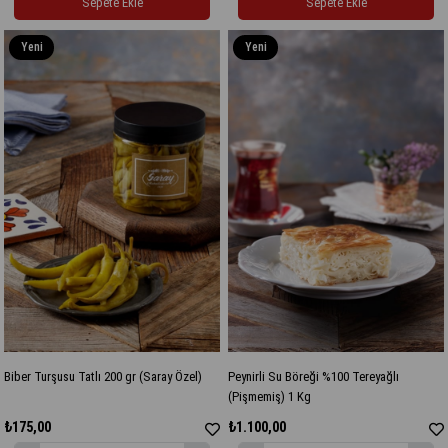
Sepete Ekle
Sepete Ekle
Yeni
Yeni
Ürün
Ürün
Biber Turşusu Tatlı 200 gr (Saray Özel)
Peynirli Su Böreği %100 Tereyağlı
(Pişmemiş) 1 Kg
₺175,00
₺1.100,00