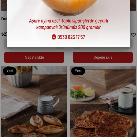
Fındık Mini Kıymalı Pide (5 Adet)
Fındık Mini Kavurmalı Pide (5 Adet)
₺275,00
₺275,00
Sepete Ekle
Sepete Ekle
Yeni
Yeni
Ürün
Ürün