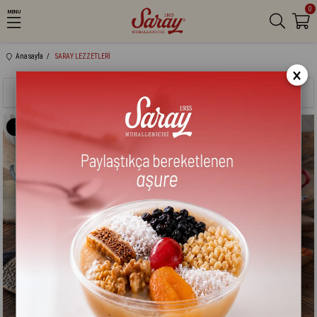
0
MENU
Anasayfa
SARAY LEZZETLERİ
×
Sıralama
Filtreleme
Yeni
Yeni
Ürün
Ürün