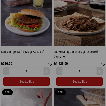
Saray Burger Köfte 120 gr Adet x 2'li
Isıt Ye Saray Döner 250 gr - 2 Kepekli
Lavaş İle
₺360,00
₺1.225,00
Sepete Ekle
Sepete Ekle
Yeni
Yeni
Ürün
Ürün