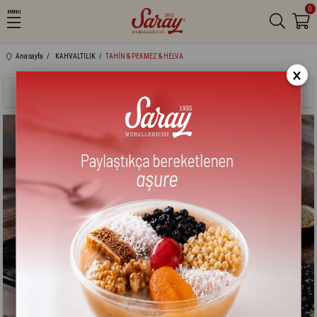
0
MENU
Anasayfa
KAHVALTILIK
TAHİN & PEKMEZ & HELVA
×
Sıralama
Filtreleme