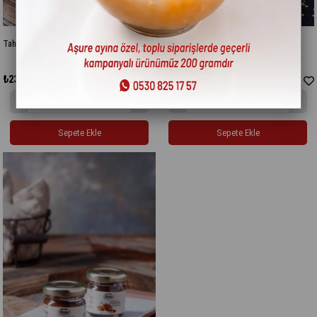
Tahin 250 gr
Sade Saray Helva 500 gr
₺230,00
₺260,00
Sepete Ekle
Sepete Ekle