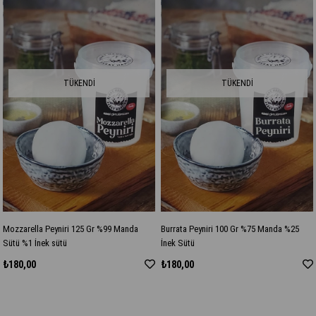
TÜKENDI
TÜKENDI
Mozzarella Peyniri 125 Gr %99 Manda
Burrata Peyniri 100 Gr %75 Manda %25
Sütü %1 İnek sütü
İnek Sütü
₺180,00
₺180,00