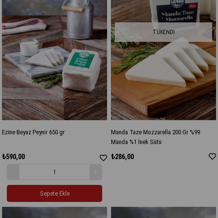
TÜKENDI
Ezine Beyaz Peynir 650 gr
Manda Taze Mozzarella 200 Gr %99
Manda %1 İnek Sütü
₺590,00
₺286,00
Sepete Ekle