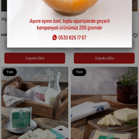
Olgunlaştırılmış Tulum Peyniri 175 gr
Fesleğenli Eski Kaşar Peynir 200 gr
₺290,00
₺320,00
₺395,00
Sepete Ekle
Sepete Ekle
Yeni
Yeni
Ürün
Ürün