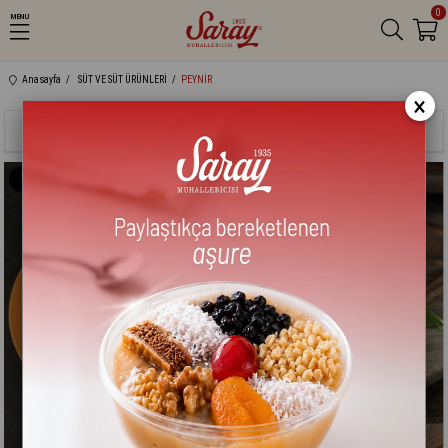
0
MENU
Anasayfa
SÜT VE SÜT ÜRÜNLERİ
PEYNİR
×
Sıralama
Filtreleme
Yeni
%27
Yeni
Ürün
Ürün