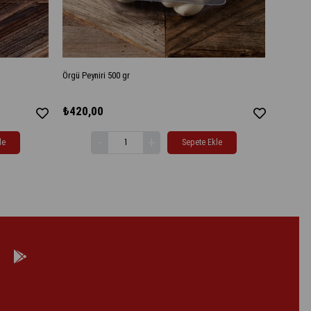
Örgü Peyniri 500 gr
Dilimli T
₺420,00
₺395,
le
Sepete Ekle