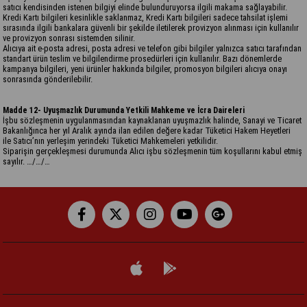
satıcı kendisinden istenen bilgiyi elinde bulunduruyorsa ilgili makama sağlayabilir.
Kredi Kartı bilgileri kesinlikle saklanmaz, Kredi Kartı bilgileri sadece tahsilat işlemi
sırasında ilgili bankalara güvenli bir şekilde iletilerek provizyon alınması için kullanılır
ve provizyon sonrası sistemden silinir.
Alıcıya ait e-posta adresi, posta adresi ve telefon gibi bilgiler yalnızca satıcı tarafından
standart ürün teslim ve bilgilendirme prosedürleri için kullanılır. Bazı dönemlerde
kampanya bilgileri, yeni ürünler hakkında bilgiler, promosyon bilgileri alıcıya onayı
sonrasında gönderilebilir.
Madde 12- Uyuşmazlık Durumunda Yetkili Mahkeme ve İcra Daireleri
şbu sözleşmenin uygulanmasından kaynaklanan uyuşmazlık halinde, Sanayi ve Ticaret
İ
Bakanlığınca her yıl Aralık ayında ilan edilen değere kadar Tüketici Hakem Heyetleri
ile Satıcı’nın yerleşim yerindeki Tüketici Mahkemeleri yetkilidir.
Siparişin gerçekleşmesi durumunda Alıcı işbu sözleşmenin tüm koşullarını kabul etmiş
sayılır. …/…/…