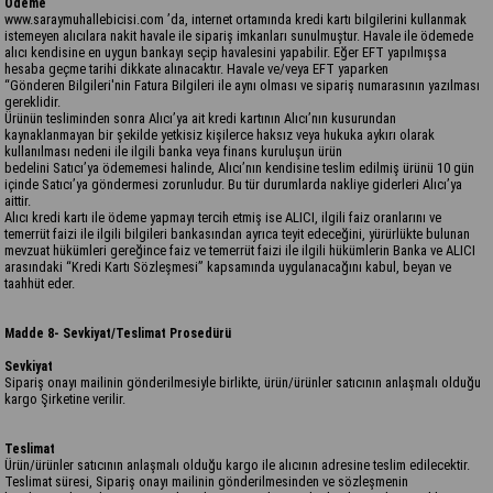
Ödeme
www.saraymuhallebicisi.com ’da, internet ortamında kredi kartı bilgilerini kullanmak
istemeyen alıcılara nakit havale ile sipariş imkanları sunulmuştur. Havale ile ödemede
alıcı kendisine en uygun bankayı seçip havalesini yapabilir. Eğer EFT yapılmışsa
hesaba geçme tarihi dikkate alınacaktır. Havale ve/veya EFT yaparken
“Gönderen Bilgileri'nin Fatura Bilgileri ile aynı olması ve sipariş numarasının yazılması
gereklidir.
Ürünün tesliminden sonra Alıcı’ya ait kredi kartının Alıcı’nın kusurundan
kaynaklanmayan bir şekilde yetkisiz kişilerce haksız veya hukuka aykırı olarak
kullanılması nedeni ile ilgili banka veya finans kuruluşun ürün
bedelini Satıcı’ya ödememesi halinde, Alıcı’nın kendisine teslim edilmiş ürünü 10 gün
içinde Satıcı’ya göndermesi zorunludur. Bu tür durumlarda nakliye giderleri Alıcı’ya
aittir.
Alıcı kredi kartı ile ödeme yapmayı tercih etmiş ise ALICI, ilgili faiz oranlarını ve
temerrüt faizi ile ilgili bilgileri bankasından ayrıca teyit edeceğini, yürürlükte bulunan
mevzuat hükümleri gereğince faiz ve temerrüt faizi ile ilgili hükümlerin Banka ve ALICI
arasındaki “Kredi Kartı Sözleşmesi” kapsamında uygulanacağını kabul, beyan ve
taahhüt eder.
Madde 8- Sevkiyat/Teslimat Prosedürü
Sevkiyat
Sipariş onayı mailinin gönderilmesiyle birlikte, ürün/ürünler satıcının anlaşmalı olduğu
kargo Şirketine verilir.
Teslimat
Ürün/ürünler satıcının anlaşmalı olduğu kargo ile alıcının adresine teslim edilecektir.
Teslimat süresi, Sipariş onayı mailinin gönderilmesinden ve sözleşmenin