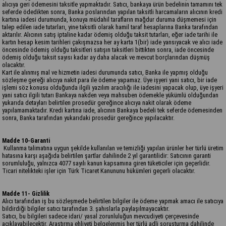
alıcıya geri ödemesini taksitle yapmaktadır. Satıcı, bankaya ürün bedelinin tamamını tek
seferde ödedikten sonra, Banka poslarından yapılan taksitli harcamaların alıcının kredi
kartına iadesi durumunda, konuya müdahil tarafların mağdur duruma düşmemesi için
talep edilen iade tutarları, yine taksitli olarak hamil taraf hesaplarına Banka tarafından
aktarılır. Alıcının satış iptaline kadar ödemiş olduğu taksit tutarları, eğer iade tarihi ile
kartın hesap kesim tarihleri çakışmazsa her ay karta 1(bir) iade yansıyacak ve alıcı iade
öncesinde ödemiş olduğu taksitleri satışın taksitleri bittikten sonra, iade öncesinde
ödemiş olduğu taksit sayısı kadar ay daha alacak ve mevcut borçlarından düşmüş
olacaktır.
Kart ile alınmış mal ve hizmetin iadesi durumunda satıcı, Banka ile yapmış olduğu
sözleşme gereği alıcıya nakit para ile ödeme yapamaz. Üye işyeri yani satıcı, bir iade
işlemi söz konusu olduğunda ilgili yazılım aracılığı ile iadesini yapacak olup, üye işyeri
yani satıcı ilgili tutarı Bankaya nakden veya mahsuben ödemekle yükümlü olduğundan
yukarıda detayları belirtilen prosedür gereğince alıcıya nakit olarak ödeme
yapılamamaktadır. Kredi kartına iade, alıcının Bankaya bedeli tek seferde ödemesinden
sonra, Banka tarafından yukarıdaki prosedür gereğince yapılacaktır.
Madde 10-Garanti
Kullanma talimatına uygun şekilde kullanılan ve temizliği yapılan ürünler her türlü üretim
hatasına karşı aşağıda belirtilen şartlar dahilinde 2 yıl garantilidir: Satıcının garanti
sorumluluğu, yalnızca 4077 sayılı kanun kapsamına giren tüketiciler için geçerlidir.
Ticari nitelikteki işler için Türk Ticaret Kanununu hükümleri geçerli olacaktır.
Madde 11- Gizlilik
Alıcı tarafından iş bu sözleşmede belirtilen bilgiler ile ödeme yapmak amacı ile satıcıya
bildirdiği bilgiler satıcı tarafından 3. şahıslarla paylaşılmayacaktır.
Satıcı, bu bilgileri sadece idari/ yasal zorunluluğun mevcudiyeti çerçevesinde
açıklayabilecektir. Araştırma ehliyeti belgelenmiş her türlü adli soruşturma dahilinde