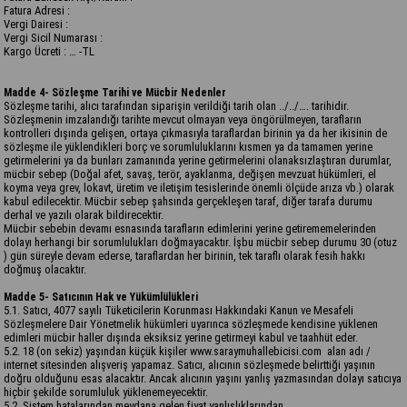
Fatura Adresi :
Vergi Dairesi :
Vergi Sicil Numarası :
Kargo Ücreti : … -TL
Madde 4- Sözleşme Tarihi ve Mücbir Nedenler
Sözleşme tarihi, alıcı tarafından siparişin verildiği tarih olan ../../…. tarihidir.
Sözleşmenin imzalandığı tarihte mevcut olmayan veya öngörülmeyen, tarafların
kontrolleri dışında gelişen, ortaya çıkmasıyla taraflardan birinin ya da her ikisinin de
sözleşme ile yüklendikleri borç ve sorumluluklarını kısmen ya da tamamen yerine
getirmelerini ya da bunları zamanında yerine getirmelerini olanaksızlaştıran durumlar,
mücbir sebep (Doğal afet, savaş, terör, ayaklanma, değişen mevzuat hükümleri, el
koyma veya grev, lokavt, üretim ve iletişim tesislerinde önemli ölçüde arıza vb.) olarak
kabul edilecektir. Mücbir sebep şahsında gerçekleşen taraf, diğer tarafa durumu
derhal ve yazılı olarak bildirecektir.
Mücbir sebebin devamı esnasında tarafların edimlerini yerine getirememelerinden
dolayı herhangi bir sorumlulukları doğmayacaktır. İşbu mücbir sebep durumu 30 (otuz
) gün süreyle devam ederse, taraflardan her birinin, tek taraflı olarak fesih hakkı
doğmuş olacaktır.
Madde 5- Satıcının Hak ve Yükümlülükleri
5.1. Satıcı, 4077 sayılı Tüketicilerin Korunması Hakkındaki Kanun ve Mesafeli
Sözleşmelere Dair Yönetmelik hükümleri uyarınca sözleşmede kendisine yüklenen
edimleri mücbir haller dışında eksiksiz yerine getirmeyi kabul ve taahhüt eder.
5.2. 18 (on sekiz) yaşından küçük kişiler www.saraymuhallebicisi.com alan adı /
internet sitesinden alışveriş yapamaz. Satıcı, alıcının sözleşmede belirttiği yaşının
doğru olduğunu esas alacaktır. Ancak alıcının yaşını yanlış yazmasından dolayı satıcıya
hiçbir şekilde sorumluluk yüklenemeyecektir.
5.2. Sistem hatalarından meydana gelen fiyat yanlışlıklarından