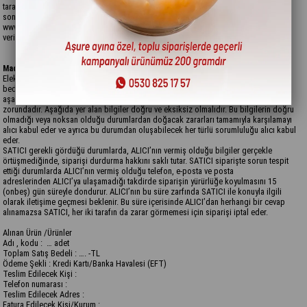
tarafından bilgilendirildiğini, bu ön bilgileri elektronik ortamda teyit ettiğini ve
sonrasında mal sipariş verdiğini is bu sözleşme hükümlerince kabul ve beyan eder.
www.saraymuhallebicisi.com sitesinde yer alan ön bilgilendirme ve alıcı tarafından
verilen sipariş üzerine düzenlenen fatura is bu sözleşmenin ayrılmaz parçalarıdır.
Madde 3- Sözleşme Konusu Ürün/Ödeme/Teslimat Bilgileri
Elektronik ortamda alınan ürün/ürünlerin cinsi ve türü, miktarı, marka/modeli, satış
bedeli, ödeme şekli, teslim alacak kişi, teslimat adresi, fatura bilgileri, kargo ücreti
aşağıda belirtildiği gibidir. Fatura edilecek kişi ile sözleşmeyi yapan kişi aynı olmak
zorundadır. Aşağıda yer alan bilgiler doğru ve eksiksiz olmalıdır. Bu bilgilerin doğru
olmadığı veya noksan olduğu durumlardan doğacak zararları tamamıyla karşılamayı
alıcı kabul eder ve ayrıca bu durumdan oluşabilecek her türlü sorumluluğu alıcı kabul
eder.
SATICI gerekli gördüğü durumlarda, ALICI’nın vermiş olduğu bilgiler gerçekle
örtüşmediğinde, siparişi durdurma hakkını saklı tutar. SATICI siparişte sorun tespit
ettiği durumlarda ALICI’nın vermiş olduğu telefon, e-posta ve posta
adreslerinden ALICI’ya ulaşamadığı takdirde siparişin yürürlüğe koyulmasını 15
(onbeş) gün süreyle dondurur. ALICI’nın bu süre zarfında SATICI ile konuyla ilgili
olarak iletişime geçmesi beklenir. Bu süre içerisinde ALICI’dan herhangi bir cevap
alınamazsa SATICI, her iki tarafın da zarar görmemesi için siparişi iptal eder.
Alınan Ürün /Ürünler
Adı , kodu : … adet
Toplam Satış Bedeli : …. -TL
Ödeme Şekli : Kredi Kartı/Banka Havalesi (EFT)
Teslim Edilecek Kişi :
Telefon numarası :
Teslim Edilecek Adres :
Fatura Edilecek Kişi/Kurum :