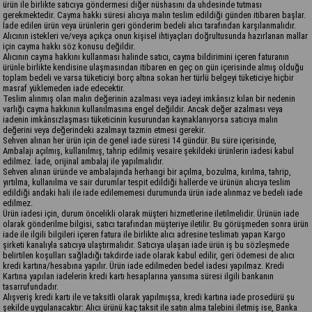
ürün ile birlikte satıcıya göndermesi diğer nüshasını da uhdesinde tutması
gerekmektedir. Cayma hakkı süresi alıcıya malın teslim edildiği günden itibaren başlar.
İade edilen ürün veya ürünlerin geri gönderim bedeli alıcı tarafından karşılanmalıdır.
Alıcının istekleri ve/veya açıkça onun kişisel ihtiyaçları doğrultusunda hazırlanan mallar
için cayma hakkı söz konusu değildir.
Alıcının cayma hakkını kullanması halinde satıcı, cayma bildirimini içeren faturanın
ürünle birlikte kendisine ulaşmasından itibaren en geç on gün içerisinde almış olduğu
toplam bedeli ve varsa tüketiciyi borç altına sokan her türlü belgeyi tüketiciye hiçbir
masraf yüklemeden iade edecektir.
Teslim alınmış olan malın değerinin azalması veya iadeyi imkânsız kılan bir nedenin
varlığı cayma hakkının kullanılmasına engel değildir. Ancak değer azalması veya
iadenin imkânsızlaşması tüketicinin kusurundan kaynaklanıyorsa satıcıya malın
değerini veya değerindeki azalmayı tazmin etmesi gerekir.
Sehven alınan her ürün için de genel iade süresi 14 gündür. Bu süre içerisinde,
Ambalajı açılmış, kullanılmış, tahrip edilmiş vesaire şekildeki ürünlerin iadesi kabul
edilmez. İade, orijinal ambalaj ile yapılmalıdır.
Sehven alınan üründe ve ambalajında herhangi bir açılma, bozulma, kırılma, tahrip,
yırtılma, kullanılma ve sair durumlar tespit edildiği hallerde ve ürünün alıcıya teslim
edildiği andaki hali ile iade edilememesi durumunda ürün iade alınmaz ve bedeli iade
edilmez.
Ürün iadesi için, durum öncelikli olarak müşteri hizmetlerine iletilmelidir. Ürünün iade
olarak gönderilme bilgisi, satıcı tarafından müşteriye iletilir. Bu görüşmeden sonra ürün
iade ile ilgili bilgileri içeren fatura ile birlikte alıcı adresine teslimatı yapan Kargo
şirketi kanalıyla satıcıya ulaştırmalıdır. Satıcıya ulaşan iade ürün iş bu sözleşmede
belirtilen koşulları sağladığı takdirde iade olarak kabul edilir, geri ödemesi de alıcı
kredi kartına/hesabına yapılır. Ürün iade edilmeden bedel iadesi yapılmaz. Kredi
Kartına yapılan iadelerin kredi kartı hesaplarına yansıma süresi ilgili bankanın
tasarrufundadır.
Alışveriş kredi kartı ile ve taksitli olarak yapılmışsa, kredi kartına iade prosedürü şu
şekilde uygulanacaktır: Alıcı ürünü kaç taksit ile satın alma talebini iletmiş ise, Banka