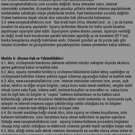
www.saraymuhallebicisi.com sorumlu değildir. Buna istinaden satıcı, internet
sitesindeki sistemden, dizayndan veya yasadışı yollarla internet sitesine yapılabilecek
müdahaleler sebebiyle ortaya çıkabilecek tanıtım, fiyat hatalarından sorumlu değildir.
Sistem hatalarına dayalı olarak alıcı satıcıdan hak iddiasında bulunamaz.
5.3. www.saraymuhallebicisi.com ’dan kredi kartı (Visa, MasterCard , vs. ) ya da banka
havalesi ile alışveriş yapılabilir. Sipariş tarihinden itibaren bir hafta içinde havalesi
yapılmayan siparişler iptal edilir. Siparişlerin işleme alınma zamanı, siparişin verildiği
an değil, kredi kartı hesabından gerekli tahsilatın yapıldığı ya da havalenin (EFT’nin)
banka hesaplarına ulaştığı belirlenen andır. Ödemeli gönderi ya da posta çeki gibi
müşteri hizmetleri ile görüşülmeden gerçekleştirilen ödeme yöntemleri kabul edilmez.
Madde 6- Alıcının Hak ve Yükümlülükleri
6.1. Alıcı, sözleşmede kendisine yüklenen edimleri mücbir sebepler dışında eksiksiz
yerine getirmeyi kabul ve taahhüt eder.
6.2. Alıcı, sipariş vermekle birlikte iş sözleşme hükümlerini kabul etmiş sayıldığını ve
sözleşmede belirtilen ödeme şekline uygun ödemeyi yapacağını kabul ve taahhüt eder.
6.3. Alıcı, www.saraymuhallebicisi.com internet sitesinden satıcının isim, unvan, açık
adres, telefon ve diğer erişim bilgileri, satışa konu malın temel nitelikleri, vergiler dahil
olmak üzere satış fiyatı, ödeme sekli, teslimat koşulları ve masrafları vs. satışa konu
mal ile ilgili tüm ön bilgiler ve “cayma” hakkının kullanılması ve bu hakkın nasıl
kullanılacağı, şikayet ve itirazlarını iletebilecekleri resmi makamlar vs. konusunda açık,
anlaşılır ve internet ortamına uygun şekilde bilgi sahibi olduğunu bu ön bilgileri
elektronik ortamda teyit ettiğini kabul ve beyan eder.
6.4. Bir önceki maddeye bağlı olarak Alıcı, ürün sipariş ve ödeme koşullarının, ürün
kullanım talimatlarının, olası durumlara karşı alınan tedbirlerin ve yapılan uyarıların
Olduğu www.saraymuhallebicisi.com sipariş/ödeme/kullanım prosedürü bilgilerini
okuyup bilgi sahibi olduğunu ve elektronik ortamda gerekli teyidi verdiğini beyan eder.
6.5. Alıcı, aldığı ürünü iade etmek istemesi durumunda ne surette olursa olsun ürüne ve