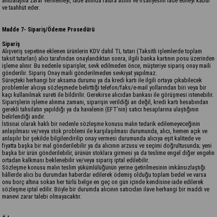
ambalajına zarar vermemeyi, iade anında fatura aslını ve irsaliyesini iade etmeyi kabul
ve taahhüt eder.
Madde 7- Sipariş/Ödeme Prosedürü
Sipariş
Alışveriş sepetine eklenen ürünlerin KDV dahil TL tutarı (Taksitli işlemlerde toplam
taksit tutarları) alıcı tarafından onaylandıktan sonra, ilgili banka kartının posu üzerinden
işleme alınır. Bu nedenle siparişler, sevk edilmeden önce, müşteriye sipariş onay maili
gönderilir. Sipariş Onay maili gönderilmeden sevkiyat yapılmaz.
Süreçteki herhangi bir aksama durumu ya da kredi kartı ile ilgili ortaya çıkabilecek
problemler alıcıya sözleşmede belirttiği telefon/faks/e-mail yollarından biri veya bir
kaçı kullanılmak sureti ile bildirilir. Gerekirse alıcıdan bankası ile görüşmesi istenebilir.
Siparişlerin işleme alınma zamanı, siparişin verildiği an değil, kredi kartı hesabından
gerekli tahsilatın yapıldığı ya da havalenin (EFT’nin) satıcı hesaplarına ulaştığının
belirlendiği andır.
İstisnai olarak haklı bir nedenle sözleşme konusu malın tedarik edilemeyeceğinin
anlaşılması ve/veya stok problemi ile karşılaşılması durumunda, alıcı, hemen açık ve
anlaşılır bir şekilde bilgilendirilip onay vermesi durumunda alıcıya eşit kalitede ve
fiyatta başka bir mal gönderilebilir ya da alıcının arzusu ve seçimi doğrultusunda; yeni
başka bir ürün gönderilebilir, ürünün stoklara girmesi ya da teslime engel diğer engelin
ortadan kalkması beklenebilir ve/veya sipariş iptal edilebilir.
Sözleşme konusu malın teslim yükümlülüğünün yerine getirilmesinin imkânsızlaştığı
hâllerde alıcı bu durumdan haberdar edilerek ödemiş olduğu toplam bedel ve varsa
onu borç altına sokan her türlü belge en geç on gün içinde kendisine iade edilerek
sözleşme iptal edilir. Böyle bir durumda alıcının satıcıdan ilave herhangi bir maddi ve
manevi zarar talebi olmayacaktır.