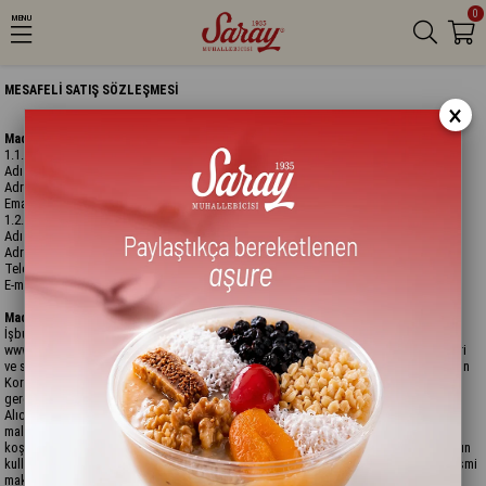
0
MENU
MESAFELİ SATIŞ SÖZLEŞMESİ
×
Madde 1- Taraflar
1.1. Satıcı
Adı : Teşvikiye Saray Gıda San. ve Tic.A.Ş.
Adresi : Mahmutbey Mah. 2660 Sok.No:19/41 Bağcılar/İstanbul
Email :
saray@saraymuhallebicisi.com
1.2. Alıcı
Adı – soyadı/TC.No
Adresi
Telefon
E-mail
Madde 2- Konu
İşbu sözleşmenin konusu, ALICI’nın, SATICI’ya ait internet sitesinden
www.saraymuhallebicisi.com elektronik ortamda siparişini yaptığı aşağıda nitelikleri
ve satış ücreti belirtilen ürünün satışı ve teslimi ile ilgili olarak 4077 sayılı Tüketicilerin
Korunması Hakkındaki Kanun ve Mesafeli Sözleşmelere Dair Yönetmelik hükümleri
gereğince tarafların hak ve yükümlülüklerinin saptanmasıdır.
Alıcı, satıcının isim, unvan, açık adres, telefon ve diğer erişim bilgileri, satışa konu
malın temel nitelikleri, vergiler dahil olmak üzere satış fiyatı , ödeme sekli, teslimat
koşulları ve masrafları vs. satışa konu mal ile ilgili tüm ön bilgiler ve “cayma” hakkının
kullanılması ve bu hakkın nasıl kullanılacağı, şikayet ve itirazlarını iletebilecekleri resmi
makamlar vs. konusunda açık, anlaşılır ve internet ortamına uygun şekilde satıcı