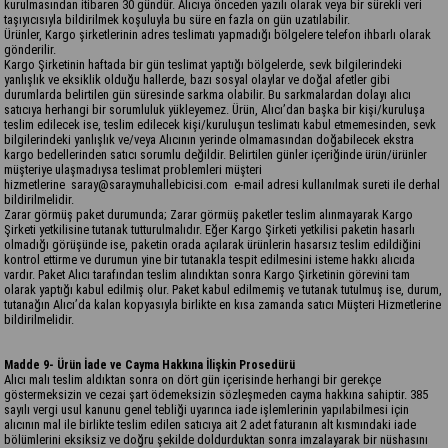
kurulmasından itibaren 30 gündür. Alıcıya önceden yazılı olarak veya bir sürekli veri
taşıyıcısıyla bildirilmek koşuluyla bu süre en fazla on gün uzatılabilir.
Ürünler, Kargo şirketlerinin adres teslimatı yapmadığı bölgelere telefon ihbarlı olarak
gönderilir.
Kargo Şirketinin haftada bir gün teslimat yaptığı bölgelerde, sevk bilgilerindeki
yanlışlık ve eksiklik olduğu hallerde, bazı sosyal olaylar ve doğal afetler gibi
durumlarda belirtilen gün süresinde sarkma olabilir. Bu sarkmalardan dolayı alıcı
satıcıya herhangi bir sorumluluk yükleyemez. Ürün, Alıcı’dan başka bir kişi/kuruluşa
teslim edilecek ise, teslim edilecek kişi/kuruluşun teslimatı kabul etmemesinden, sevk
bilgilerindeki yanlışlık ve/veya Alıcının yerinde olmamasından doğabilecek ekstra
kargo bedellerinden satıcı sorumlu değildir. Belirtilen günler içeriğinde ürün/ürünler
müşteriye ulaşmadıysa teslimat problemleri müşteri
hizmetlerine
saray@saraymuhallebicisi.com
e-mail adresi kullanılmak sureti ile derhal
bildirilmelidir.
Zarar görmüş paket durumunda; Zarar görmüş paketler teslim alınmayarak Kargo
Şirketi yetkilisine tutanak tutturulmalıdır. Eğer Kargo Şirketi yetkilisi paketin hasarlı
olmadığı görüşünde ise, paketin orada açılarak ürünlerin hasarsız teslim edildiğini
kontrol ettirme ve durumun yine bir tutanakla tespit edilmesini isteme hakkı alıcıda
vardır. Paket Alıcı tarafından teslim alındıktan sonra Kargo Şirketinin görevini tam
olarak yaptığı kabul edilmiş olur. Paket kabul edilmemiş ve tutanak tutulmuş ise, durum,
tutanağın Alıcı’da kalan kopyasıyla birlikte en kısa zamanda satıcı Müşteri Hizmetlerine
bildirilmelidir.
Madde 9- Ürün İade ve Cayma Hakkına İlişkin Prosedürü
Alıcı malı teslim aldıktan sonra on dört gün içerisinde herhangi bir gerekçe
göstermeksizin ve cezai şart ödemeksizin sözleşmeden cayma hakkına sahiptir. 385
sayılı vergi usul kanunu genel tebliği uyarınca iade işlemlerinin yapılabilmesi için
alıcının mal ile birlikte teslim edilen satıcıya ait 2 adet faturanın alt kısmındaki iade
bölümlerini eksiksiz ve doğru şekilde doldurduktan sonra imzalayarak bir nüshasını