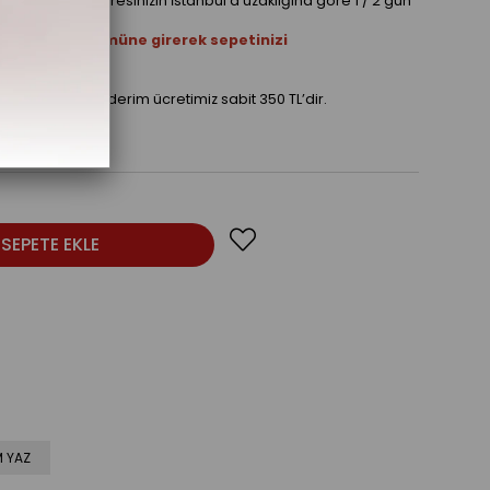
rı, teslimat adresinizin İstanbul’a uzaklığına göre 1 / 2 gün
eri hariç)
ürünleri” bölümüne girerek sepetinizi
rtiçi kargo ile gönderim ücretimiz sabit 350 TL’dir.
 YAZ