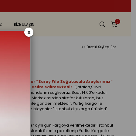
0
Z
BİZE ULAŞIN
×
< < Önceki Sayfaya Dön
erilen siparişiler “Saray Filo Soğutuculu Araçlarımız”
dar adresinize teslim edilmektedir.
Çatalca,Silivri,
erine kargo ile gönderim sağlıyoruz. Saat 14:00’e kadar
ya verilmektedir. Merkezimizden strafor kutularda, buz
p Yurtiçi Kargo ile gönderilmektedir. Yurtiçi kargo ile
ipariş vermek isteyenler "istanbul dışı kargo ürünleri"
rabilirsiniz.
 verilen siparişler aynı gün kargoya verilmektedir. İstanbul
buz küpleri konularak özenle paketlenip Yurtiçi Kargo ile