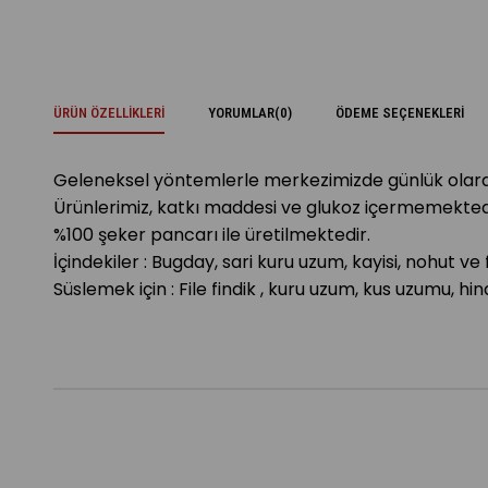
ÜRÜN ÖZELLIKLERI
YORUMLAR
(0)
ÖDEME SEÇENEKLERI
Geleneksel yöntemlerle merkezimizde günlük olara
Ürünlerimiz, katkı maddesi ve glukoz içermemekted
%100 şeker pancarı ile üretilmektedir.
İçindekiler : Bugday, sari kuru uzum, kayisi, nohut ve 
Süslemek için : File findik , kuru uzum, kus uzumu, hin