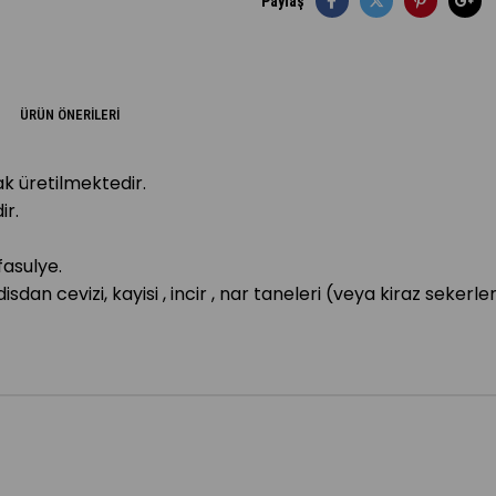
Paylaş
ÜRÜN ÖNERILERI
k üretilmektedir.
ir.
fasulye.
disdan cevizi, kayisi , incir , nar taneleri (veya kiraz seke