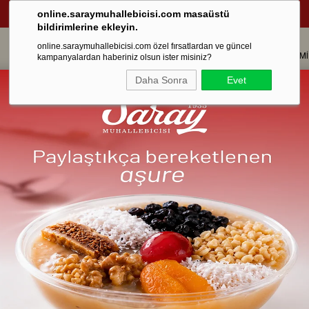
online.saraymuhallebicisi.com masaüstü
bildirimlerine ekleyin.
online.saraymuhallebicisi.com özel fırsatlardan ve güncel
HAKKIMIZDA
ONLİNE SATIŞ
SARAY MANDIRA
ŞUBELERİMİ
kampanyalardan haberiniz olsun ister misiniz?
Daha Sonra
Evet
Aşure 300 gr.
Teslimat Bölgelerimiz
İstanbul :
Saat 24:00’e kadar v
ile ertesi gün saat 20:00’e ka
Arnavutköy, Adalar ve Şile bölgel
verilen siparişler aynı gün kargo
küpleri konularak özenle paketleni
gönderim yaptığımız bölgelerden s
bölümüne girerek sepetinizi doldu
İstanbul Dışı :
Saat 14:00’e kadar
merkezimizden strafor kutularda, 