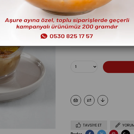
gönderilmektedir. Kargo teslimatla
içinde yapılmaktadır. (Pazar günl
Menüden “İstanbul dışı kargo 
doldurabilirsiniz.
Sipariş alt limitimiz 750 TL’dir. Yu
₺345,00
TAVSIYE ET
YORUM