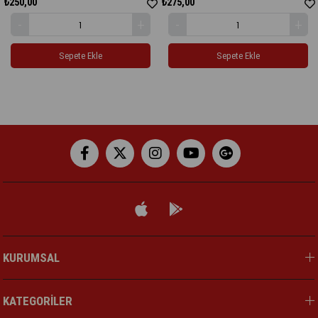
₺275,00
₺220,00
epete Ekle
Sepete Ekle
Se
KURUMSAL
KATEGORİLER