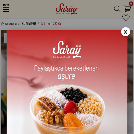
0
MENU
Anasayfa
KURUYEMİŞ
Dağ İnciri 250 Gr
×