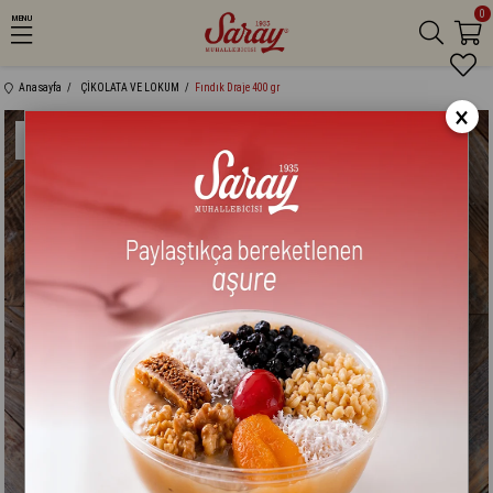
0
MENU
Anasayfa
ÇİKOLATA VE LOKUM
Fındık Draje 400 gr
×