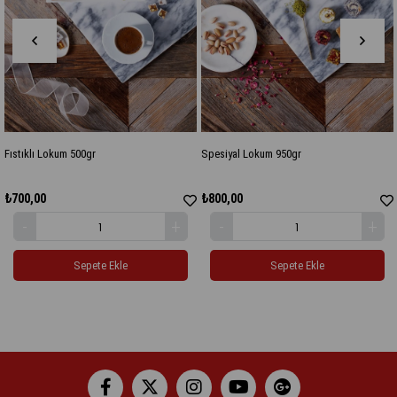
0gr
Spesiyal Lokum 950gr
Madlen Çikolata 30
₺800,00
₺800,00
ete Ekle
Sepete Ekle
Sep