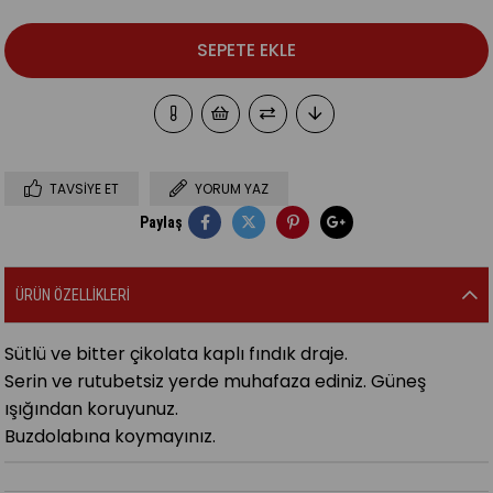
TAVSIYE ET
YORUM YAZ
Paylaş
ÜRÜN ÖZELLIKLERI
Sütlü ve bitter çikolata kaplı fındık draje.
Serin ve rutubetsiz yerde muhafaza ediniz. Güneş
ışığından koruyunuz.
Buzdolabına koymayınız.