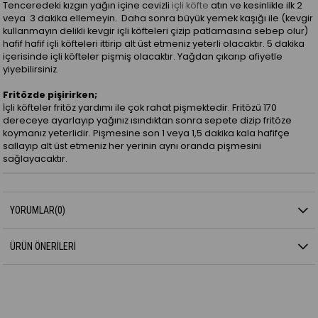
Tenceredeki kızgın yağın içine cevizli
içli köfte
atın ve kesinlikle ilk 2
veya 3 dakika ellemeyin. Daha sonra büyük yemek kaşığı ile (kevgir
kullanmayın delikli kevgir içli köfteleri çizip patlamasına sebep olur)
hafif hafif içli köfteleri ittirip alt üst etmeniz yeterli olacaktır. 5 dakika
içerisinde içli köfteler pişmiş olacaktır. Yağdan çıkarıp afiyetle
yiyebilirsiniz.
Fritözde pişirirken;
İçli köfteler fritöz yardımı ile çok rahat pişmektedir. Fritözü 170
dereceye ayarlayıp yağınız ısındıktan sonra sepete dizip fritöze
koymanız yeterlidir. Pişmesine son 1 veya 1,5 dakika kala hafifçe
sallayıp alt üst etmeniz her yerinin aynı oranda pişmesini
sağlayacaktır.
YORUMLAR
(0)
ÜRÜN ÖNERILERI