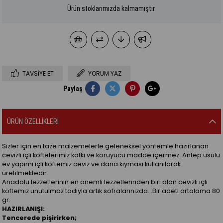
Ürün stoklarımızda kalmamıştır.
TAVSIYE ET
YORUM YAZ
Paylaş
ÜRÜN ÖZELLIKLERI
Sizler için en taze malzemelerle geleneksel yöntemle hazırlanan
cevizli içli köftelerimiz katkı ve koruyucu madde içermez. Antep usulü
ev yapımı içli köftemiz ceviz ve dana kıyması kullanılarak
üretilmektedir.
Anadolu lezzetlerinin en önemli lezzetlerinden biri olan cevizli içli
köftemiz unutulmaz tadıyla artık sofralarınızda…Bir adeti ortalama 80
gr.
HAZIRLANIŞI:
Tencerede pişirirken;