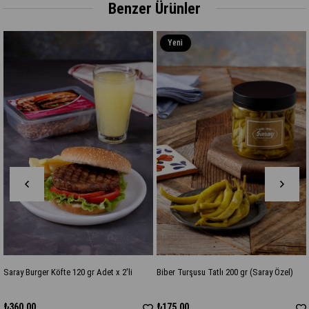
Benzer Ürünler
Yeni
Yeni
Ürün
Ürün
120 gr Adet x 2'li
Biber Turşusu Tatlı 200 gr (Saray Özel)
Saray Tahıllı Çorba
₺175,00
₺225,00