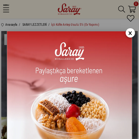
0
MENU
Anasayfa
SARAY LEZZETLERİ
İçli Köfte Antep Usulü 5'li (Ev Yapımı)
×