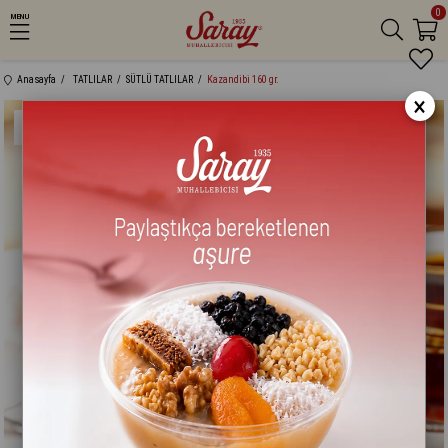
0
MENU
Anasayfa
TATLILAR
SÜTLÜ TATLILAR
Kazandibi 160 gr.
×