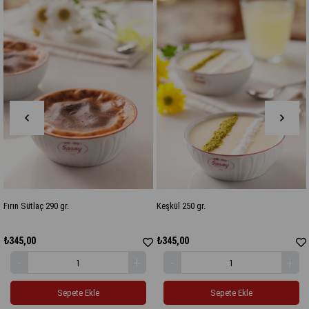
0 gr.
Keşkül 250 gr.
Krem Şokola 25
₺345,00
₺345,00
Sepete Ekle
Sepete Ekle