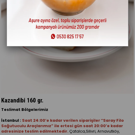
Kazandibi 160 gr.
Teslimat Bölgelerimiz
İstanbul :
Saat 24:00’e kadar verilen siparişiler “Saray Filo
Soğutuculu Araçlarımız” ile ertesi gün saat 20:00’e kadar
adresinize teslim edilmektedir.
Çatalca,Silivri, Arnavutköy,